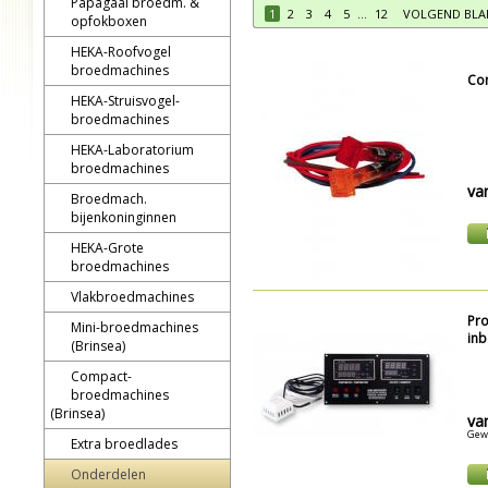
Papagaai broedm. &
1
2
3
4
5
...
12
VOLGEND BLA
opfokboxen
HEKA-Roofvogel
broedmachines
Con
HEKA-Struisvogel-
broedmachines
HEKA-Laboratorium
broedmachines
va
Broedmach.
bijenkoninginnen
HEKA-Grote
broedmachines
Vlakbroedmachines
Pro
Mini-broedmachines
inb
(Brinsea)
Compact-
broedmachines
(Brinsea)
va
Gewi
Extra broedlades
Onderdelen