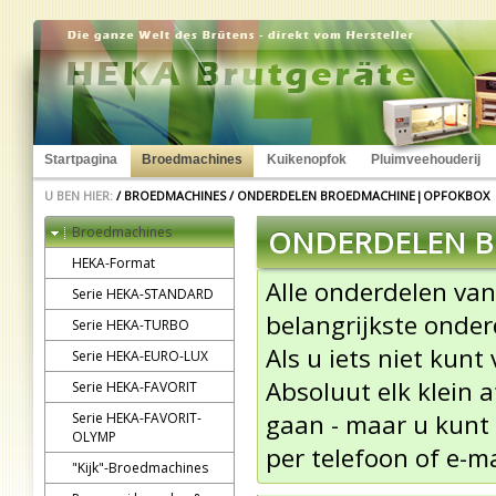
Startpagina
Broedmachines
Kuikenopfok
Pluimveehouderij
U BEN HIER:
/
BROEDMACHINES
/
ONDERDELEN BROEDMACHINE|OPFOKBOX
Broedmachines
ONDERDELEN 
HEKA-Format
Alle onderdelen van
Serie HEKA-STANDARD
belangrijkste onder
Serie HEKA-TURBO
Als u iets niet kun
Serie HEKA-EURO-LUX
Absoluut elk klein 
Serie HEKA-FAVORIT
gaan - maar u kunt
Serie HEKA-FAVORIT-
OLYMP
per telefoon of e-ma
"Kijk"-Broedmachines