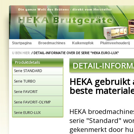
Startpagina
Broedmachines
Kuikenopfok
Pluimveehouderij
U BEN HIER:
/
DETAIL-INFORMATIE OVER DE SERIE "HEKA EURO-LUX"
Produktdetails
DETAIL-INFORMA
Serie STANDARD
HEKA gebruikt 
Serie TURBO
beste material
Serie FAVORIT
Serie FAVORIT-OLYMP
HEKA broedmachines
Serie EURO-LUX
serie "Standard" wo
gekenmerkt door hu