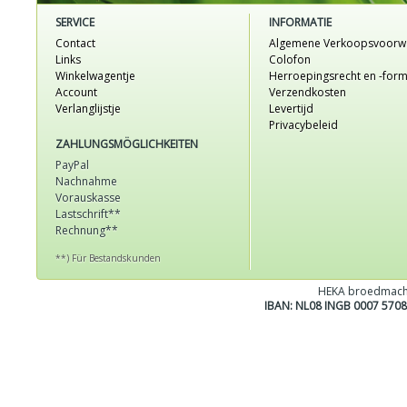
SERVICE
INFORMATIE
Contact
Algemene Verkoopsvoorw
Links
Colofon
Winkelwagentje
Herroepingsrecht en -form
Account
Verzendkosten
Verlanglijstje
Levertijd
Privacybeleid
ZAHLUNGSMÖGLICHKEITEN
PayPal
Nachnahme
Vorauskasse
Lastschrift**
Rechnung**
**) Für Bestandskunden
HEKA broedmach
IBAN: NL08 INGB 0007 570