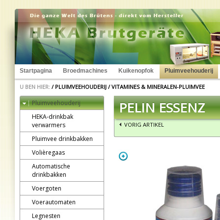
Startpagina
Broedmachines
Kuikenopfok
Pluimveehouderij
U BEN HIER:
/
PLUIMVEEHOUDERIJ
/
VITAMINES & MINERALEN-PLUIMVEE
Pluimveehouderij
PELIN ESSENZ
HEKA-drinkbak
verwarmers
VORIG ARTIKEL
Pluimvee drinkbakken
Volièregaas
Automatische
drinkbakken
Voergoten
Voerautomaten
Legnesten