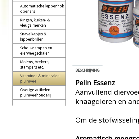
Automatische kippenhok
openers
Ringen, kuiken- &
vleugelmerken
Snavelkapjes &
kippenbrillen
Schouwlampen en
eierweegschalen
Molens, brekers,
stampers etc.
BESCHRIJVING
Vitamines & mineralen-
Pelin Essenz
pluimvee
Overige artikelen
Aanvullend diervoed
pluimveehouderij
knaagdieren en and
Om de stofwisselin
Aromatisch mengsel